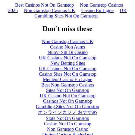
Best Casinos Not On Gamstop
Non Gamstop Casinos
2025
Non Gamstop Casinos UK
Casino En Ligne
UK
Gambling Sites Not On Gamstop
Don't miss these
Non Gamstop Casinos UK
Casino Non Aams
Nuovi Siti Di Casino
UK Casinos Not On Gamstop
New Betting Sites
UK Casinos Not On Gamstop
Casino Sites Not On Gamstop
Meilleur Casino En Ligne
Best Non Gamstop Casinos
Sites Not On Gamstop
UK Casino Not On Gamstop
Casinos Not On Gamstop
Gambling Sites Not On Gamstop
オンラインカジノ おすすめ
Slots Not On Gamstop
Casino Not On Gamstop
Non Gamstop Casino
Online Casinos Nederland