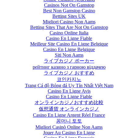
Casinos Not On Gamstop
Best Non Gamstop Casino
Betting Sites UK
Migliori Casino Non Aams
Betting Sites That Are Not On Gamstop
Casino Online Italia
Casino En Ligne Fiable
Meilleur Site Casino En Ligne Belgique
Casino En Ligne Belgique
Siti Non Aams
ライブカジノ ポーカー
рейтинг казино з гарною віддачею
ライブカジノ おすすめ
코인카지노
Trang Cá độ Bóng đá Uy Tín Nhất Việt Nam
Casino En Ligne Avis
Casino En Ligne Fiable
オンラインカジノおすすめ比較
仮想通貨 オンラインカジノ
Casino En Ligne Argent Réel France
꽁머니 토토
Migliori Casinò Online Non Aams
Jouer Au Casino En Ligne