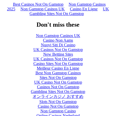
Best Casinos Not On Gamstop
Non Gamstop Casinos
2025
Non Gamstop Casinos UK
Casino En Ligne
UK
Gambling Sites Not On Gamstop
Don't miss these
Non Gamstop Casinos UK
Casino Non Aams
Nuovi Siti Di Casino
UK Casinos Not On Gamstop
New Betting Sites
UK Casinos Not On Gamstop
Casino Sites Not On Gamstop
Meilleur Casino En Ligne
Best Non Gamstop Casinos
Sites Not On Gamstop
UK Casino Not On Gamstop
Casinos Not On Gamstop
Gambling Sites Not On Gamstop
オンラインカジノ おすすめ
Slots Not On Gamstop
Casino Not On Gamstop
Non Gamstop Casino
Online Casinos Nederland