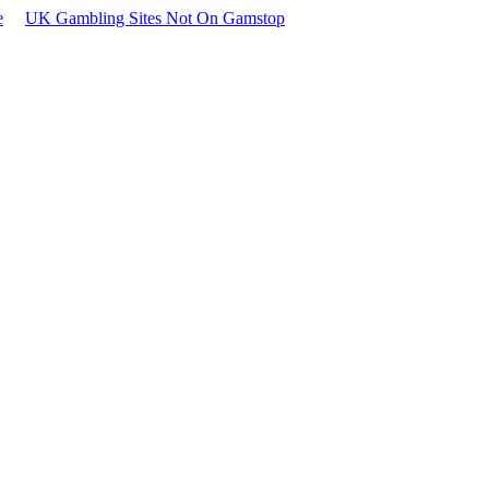
e
UK Gambling Sites Not On Gamstop