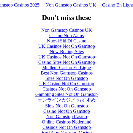
mstop Casinos 2025
Non Gamstop Casinos UK
Casino En Lign
Don't miss these
Non Gamstop Casinos UK
Casino Non Aams
Nuovi Siti Di Casino
UK Casinos Not On Gamstop
New Betting Sites
UK Casinos Not On Gamstop
Casino Sites Not On Gamstop
Meilleur Casino En Ligne
Best Non Gamstop Casinos
Sites Not On Gamstop
UK Casino Not On Gamstop
Casinos Not On Gamstop
Gambling Sites Not On Gamstop
オンラインカジノ おすすめ
Slots Not On Gamstop
Casino Not On Gamstop
Non Gamstop Casino
Online Casinos Nederland
Casinos Not On Gamstop
Best Non Gamstop Casino