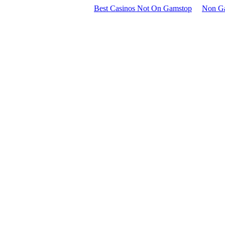
Best Casinos Not On Gamstop
Non Ga